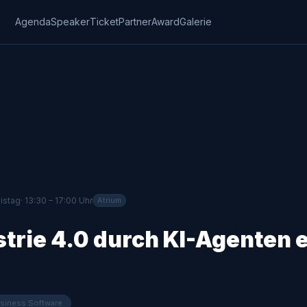
Agenda
Speaker
Ticket
Partner
Award
Galerie
xistag
· 13:30 – 17:00 Uhr
Atrium
strie 4.0 durch KI-Agenten 
usiness Software