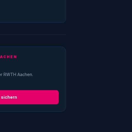
 AACHEN
er RWTH Aachen.
 sichern