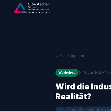
Zum Programm
Workshop
Di, 16. Juni 2026 – Pra
Wird die Indu
Realität?
KI
Agentic AI
Agentifizierte B