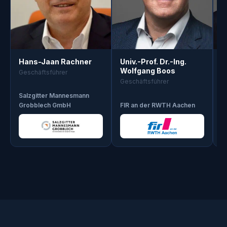
Univ.-Prof. Dr.-Ing.
A
Hans-Jaan Rachner
Wolfgang Boos
C
Geschäftsführer
Geschäftsführer
B
Salzgitter Mannesmann
C
Grobblech GmbH
FIR an der RWTH Aachen
A