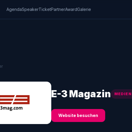
Agenda
Speaker
Ticket
Partner
Award
Galerie
er
E-3 Magazin
MEDIEN
Website besuchen